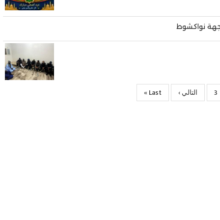
 جهة نواكشوط
ة
3
الصفحة
التالي ›
الصفحة
Last
Last »
التالية
page