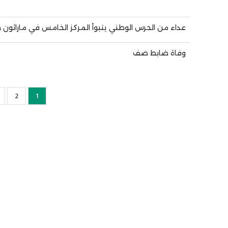
عداء من الحرس الوطني يتبوأ المركز الخامس في ماراثون
وفاة ضابط صف
1
2
Current
الصفح
page