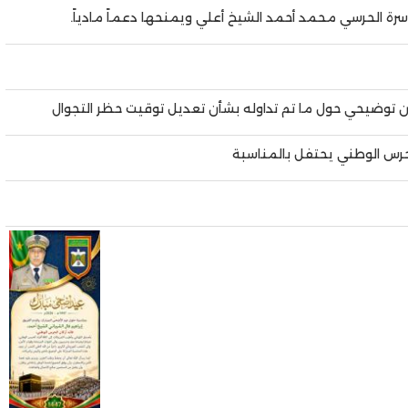
أسرة الحرسي محمد أحمد الشيخ أعلي ويمنحها دعماً مادياً.
بيان توضيحي حول ما تم تداوله بشأن تعديل توقيت حظر التجوال
لحرس الوطني يحتفل بالمناسبة